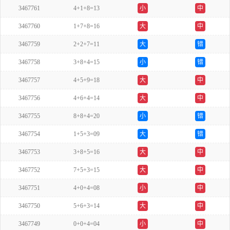
3467761
4+1+8=13
小
中
3467760
1+7+8=16
大
中
3467759
2+2+7=11
大
错
3467758
3+8+4=15
小
错
3467757
4+5+9=18
大
中
3467756
4+6+4=14
大
中
3467755
8+8+4=20
小
错
3467754
1+5+3=09
大
错
3467753
3+8+5=16
大
中
3467752
7+5+3=15
大
中
3467751
4+0+4=08
小
中
3467750
5+6+3=14
大
中
3467749
0+0+4=04
小
中