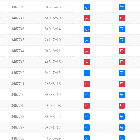
3467748
8+5+5=18
小
错
3467747
5+9+6=20
大
中
3467746
6+0+8=14
小
错
3467745
2+1+7=10
大
错
3467744
9+3+9=21
大
中
3467743
4+5+7=16
大
中
3467742
6+2+7=15
小
错
3467741
2+3+8=13
小
中
3467740
8+3+8=19
小
错
3467739
4+2+2=08
小
中
3467738
8+9+8=25
小
错
3467737
9+7+1=17
小
错
3467736
4+0+5=09
大
错