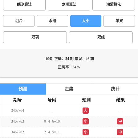
麟测算法
龙测算法
鸿蒙算法
组合
杀组
大小
单双
双项
双组
100期 正确：54 期 错误：46 期
正确率：54%
预测
走势
统计
期号
号码
预测
结果
3467764
---
大
---
双
3467763
0+4+6=10
小
中
3467762
2+4+5=11
小
中