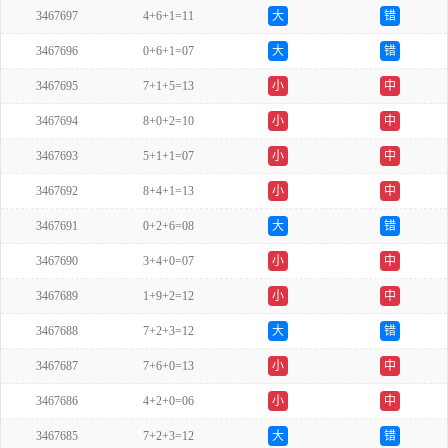
3467697
4+6+1=11
大
错
3467696
0+6+1=07
大
错
3467695
7+1+5=13
小
中
3467694
8+0+2=10
小
中
3467693
5+1+1=07
小
中
3467692
8+4+1=13
小
中
3467691
0+2+6=08
大
错
3467690
3+4+0=07
小
中
3467689
1+9+2=12
小
中
3467688
7+2+3=12
大
错
3467687
7+6+0=13
小
中
3467686
4+2+0=06
小
中
3467685
7+2+3=12
大
错