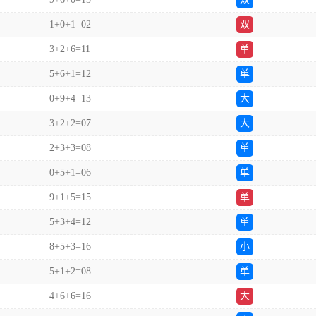
1+0+1=02
双
3+2+6=11
单
5+6+1=12
单
0+9+4=13
大
3+2+2=07
大
2+3+3=08
单
0+5+1=06
单
9+1+5=15
单
5+3+4=12
单
8+5+3=16
小
5+1+2=08
单
4+6+6=16
大