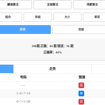
麟测算法
龙测算法
鸿蒙算法
组合
杀组
大小
单双
双项
双组
100期 正确：44 期 错误：56 期
正确率：44%
走势
号码
预测
---
双
1+6+7=14
单
0+7+1=08
双