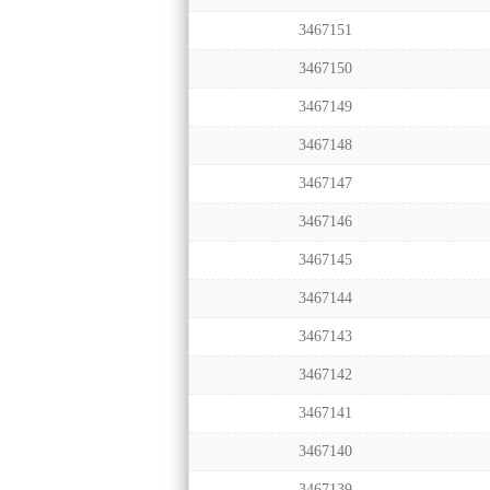
3467151
3467150
3467149
3467148
3467147
3467146
3467145
3467144
3467143
3467142
3467141
3467140
3467139