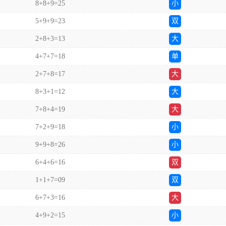
8+8+9=25
小
5+9+9=23
双
2+8+3=13
大
4+7+7=18
单
2+7+8=17
大
8+3+1=12
大
7+8+4=19
大
7+2+9=18
小
9+9+8=26
小
6+4+6=16
双
1+1+7=09
双
6+7+3=16
大
4+9+2=15
小