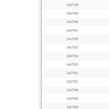
3467100
3467099
3467098
3467097
3467096
3467095
3467094
3467093
3467092
3467091
3467090
3467089
3467088