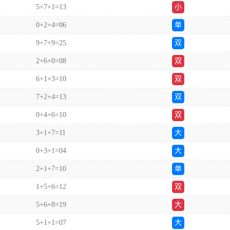
5+7+1=13
小
0+2+4=06
单
9+7+9=25
双
2+6+0=08
双
6+1+3=10
双
7+2+4=13
双
0+4+6=10
双
3+1+7=11
大
0+3+1=04
大
2+1+7=10
单
1+5+6=12
双
5+6+8=19
大
5+1+1=07
大