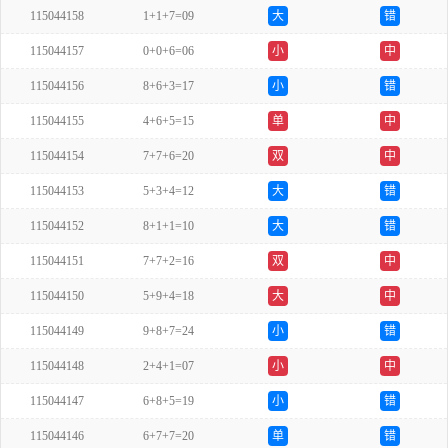
115044158
1+1+7=09
大
错
115044157
0+0+6=06
小
中
115044156
8+6+3=17
小
错
115044155
4+6+5=15
单
中
115044154
7+7+6=20
双
中
115044153
5+3+4=12
大
错
115044152
8+1+1=10
大
错
115044151
7+7+2=16
双
中
115044150
5+9+4=18
大
中
115044149
9+8+7=24
小
错
115044148
2+4+1=07
小
中
115044147
6+8+5=19
小
错
115044146
6+7+7=20
单
错