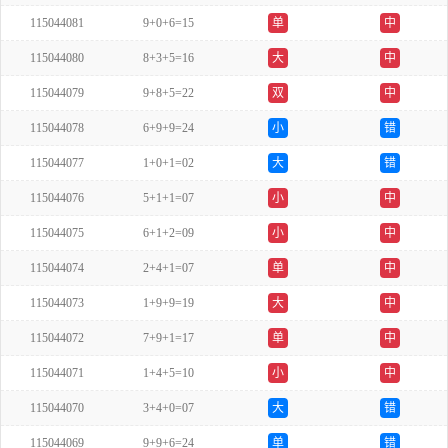
115044081
9+0+6=15
单
中
115044080
8+3+5=16
大
中
115044079
9+8+5=22
双
中
115044078
6+9+9=24
小
错
115044077
1+0+1=02
大
错
115044076
5+1+1=07
小
中
115044075
6+1+2=09
小
中
115044074
2+4+1=07
单
中
115044073
1+9+9=19
大
中
115044072
7+9+1=17
单
中
115044071
1+4+5=10
小
中
115044070
3+4+0=07
大
错
115044069
9+9+6=24
单
错