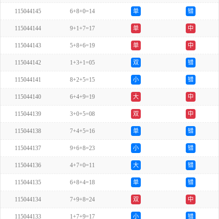
115044145
6+8+0=14
单
错
115044144
9+1+7=17
单
中
115044143
5+8+6=19
单
中
115044142
1+3+1=05
双
错
115044141
8+2+5=15
小
错
115044140
6+4+9=19
大
中
115044139
3+0+5=08
双
中
115044138
7+4+5=16
单
错
115044137
9+6+8=23
小
错
115044136
4+7+0=11
大
错
115044135
6+8+4=18
单
错
115044134
7+9+8=24
双
中
115044133
1+7+9=17
小
错