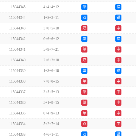
115044345
4+4+4=12
单
错
115044344
1+8+2=11
双
错
115044343
5+0+5=10
双
中
115044342
0+6+6=12
单
错
115044341
5+9+7=21
单
中
115044340
2+6+2=10
双
中
115044339
1+3+6=10
单
错
115044338
7+8+0=15
单
中
115044337
3+5+5=13
单
中
115044336
5+1+9=15
单
中
115044335
0+4+9=13
单
中
115044334
5+2+7=14
双
中
115044333
4+6+1=11
双
错