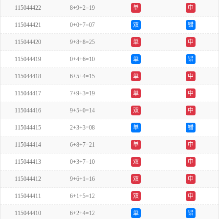
115044422
8+9+2=19
单
中
115044421
0+0+7=07
双
错
115044420
9+8+8=25
单
中
115044419
0+4+6=10
单
错
115044418
6+5+4=15
单
中
115044417
7+9+3=19
单
中
115044416
9+5+0=14
双
中
115044415
2+3+3=08
单
错
115044414
6+8+7=21
单
中
115044413
0+3+7=10
双
中
115044412
9+6+1=16
双
中
115044411
6+1+5=12
双
中
115044410
6+2+4=12
单
错