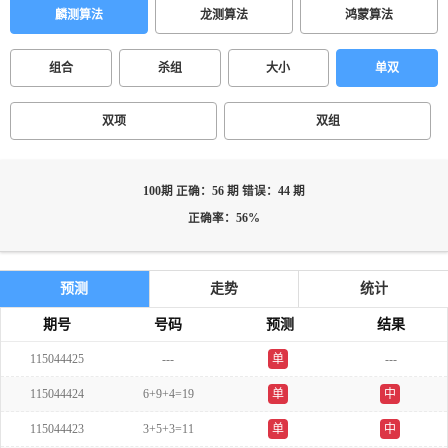
麟测算法
龙测算法
鸿蒙算法
组合
杀组
大小
单双
双项
双组
100期 正确：56 期 错误：44 期
正确率：56%
预测
走势
统计
期号
号码
预测
结果
115044425
---
单
---
115044424
6+9+4=19
单
中
115044423
3+5+3=11
单
中