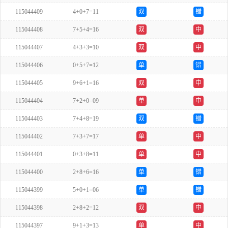
115044409
4+0+7=11
双
错
115044408
7+5+4=16
双
中
115044407
4+3+3=10
双
中
115044406
0+5+7=12
单
错
115044405
9+6+1=16
双
中
115044404
7+2+0=09
单
中
115044403
7+4+8=19
双
错
115044402
7+3+7=17
单
中
115044401
0+3+8=11
单
中
115044400
2+8+6=16
单
错
115044399
5+0+1=06
单
错
115044398
2+8+2=12
双
中
115044397
9+1+3=13
单
中