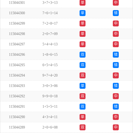
115044301
3+7+3=13
单
中
115044300
7+6+1=14
单
错
115044299
7+2+8=17
单
中
115044298
2+0+7=09
单
中
115044297
5+4+4=13
单
中
115044296
1+8+6=15
双
错
115044295
6+5+4=15
双
错
115044294
9+7+4=20
双
中
115044293
3+0+3=06
单
错
115044292
9+9+0=18
双
中
115044291
1+5+5=11
双
错
115044290
4+3+4=11
单
中
115044289
2+0+6=08
双
中