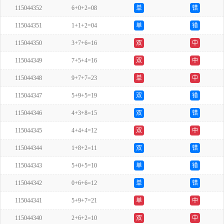
115044352
6+0+2=08
单
错
115044351
1+1+2=04
单
错
115044350
3+7+6=16
双
中
115044349
7+5+4=16
双
中
115044348
9+7+7=23
单
中
115044347
5+9+5=19
双
错
115044346
4+3+8=15
双
错
115044345
4+4+4=12
双
中
115044344
1+8+2=11
双
错
115044343
5+0+5=10
单
错
115044342
0+6+6=12
单
错
115044341
5+9+7=21
单
中
115044340
2+6+2=10
双
中