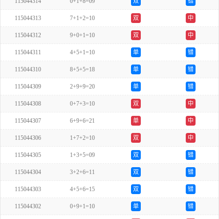
115044314
0+1+8=09
双
错
115044313
7+1+2=10
双
中
115044312
9+0+1=10
双
中
115044311
4+5+1=10
单
错
115044310
8+5+5=18
单
错
115044309
2+9+9=20
单
错
115044308
0+7+3=10
双
中
115044307
6+9+6=21
单
中
115044306
1+7+2=10
双
中
115044305
1+3+5=09
双
错
115044304
3+2+6=11
双
错
115044303
4+5+6=15
双
错
115044302
0+9+1=10
单
错