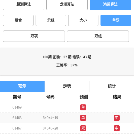
麟测算法
龙测算法
鸿蒙算法
组合
杀组
大小
单双
双项
双组
100期 正确：57 期 错误：43 期
正确率：57%
预测
走势
统计
期号
号码
预测
结果
61469
---
单
---
61468
6+9+4=19
单
中
61467
8+6+6=20
双
中