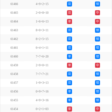
61466
4+9+2=15
双
错
61465
2+0+8=10
双
中
61464
1+6+6=13
单
中
61463
8+0+3=11
双
错
61462
8+2+5=15
双
错
61461
6+4+1=11
双
错
61460
7+7+6=20
单
错
61459
2+9+0=11
单
中
61458
7+7+7=21
双
错
61457
1+9+3=13
双
错
61456
0+9+7=16
单
错
61455
4+9+3=16
单
错
61454
0+2+1=03
单
中