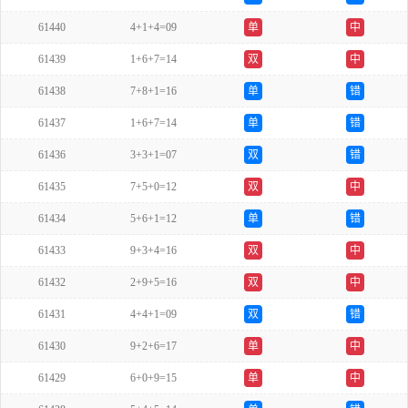
61440
4+1+4=09
单
中
61439
1+6+7=14
双
中
61438
7+8+1=16
单
错
61437
1+6+7=14
单
错
61436
3+3+1=07
双
错
61435
7+5+0=12
双
中
61434
5+6+1=12
单
错
61433
9+3+4=16
双
中
61432
2+9+5=16
双
中
61431
4+4+1=09
双
错
61430
9+2+6=17
单
中
61429
6+0+9=15
单
中