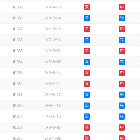
61389
8+6+4=18
双
中
61388
2+9+3=14
单
错
61387
9+1+9=19
单
中
61386
9+7+2=18
单
错
61385
3+9+9=21
单
中
61384
4+5+0=09
双
错
61383
6+0+8=14
双
中
61382
4+8+2=14
双
中
61381
7+2+8=17
双
错
61380
6+8+4=18
单
错
61379
4+5+1=10
单
错
61378
5+0+0=05
单
中
61377
2+0+4=06
双
中