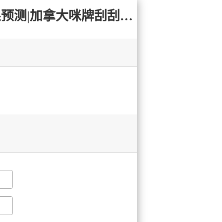
免费预测;pc001.Com 加拿大预测-PC2.8|加拿大2.8在线开奖结果预测|加拿大咪牌刮刮结果|加拿大pc走势预测|加拿大预测pc2.8咪牌|PC在线预测网站_咪牌结果分析网站!