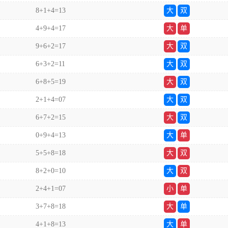
8+1+4=13
大
双
4+9+4=17
大
单
9+6+2=17
大
双
6+3+2=11
大
双
6+8+5=19
大
双
2+1+4=07
大
双
6+7+2=15
大
双
0+9+4=13
大
单
5+5+8=18
大
双
8+2+0=10
大
双
2+4+1=07
小
单
3+7+8=18
大
单
4+1+8=13
大
单