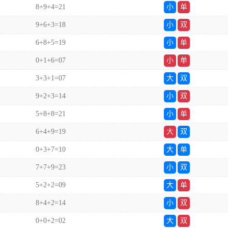
8+9+4=21
小
单
9+6+3=18
小
双
6+8+5=19
小
单
0+1+6=07
小
单
3+3+1=07
大
双
9+2+3=14
小
双
5+8+8=21
小
单
6+4+9=19
大
双
0+3+7=10
大
单
7+7+9=23
小
双
5+2+2=09
大
单
8+4+2=14
小
双
0+0+2=02
大
双