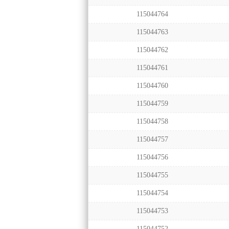
115044764
115044763
115044762
115044761
115044760
115044759
115044758
115044757
115044756
115044755
115044754
115044753
115044752