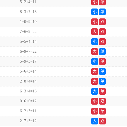
5+2+4=11
小
单
8+3+7=18
小
单
1+0+9=10
小
双
7+6+9=22
大
双
5+5+4=14
小
双
6+9+7=22
大
单
5+9+3=17
小
单
5+6+3=14
大
单
2+8+4=14
大
单
6+3+4=13
大
单
0+6+6=12
小
双
6+2+3=11
小
单
2+7+3=12
大
双