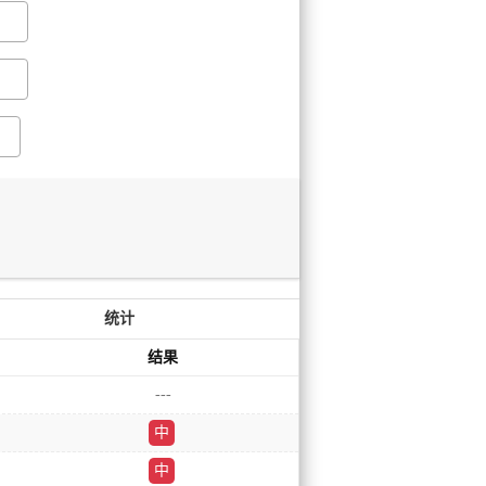
统计
结果
---
中
中