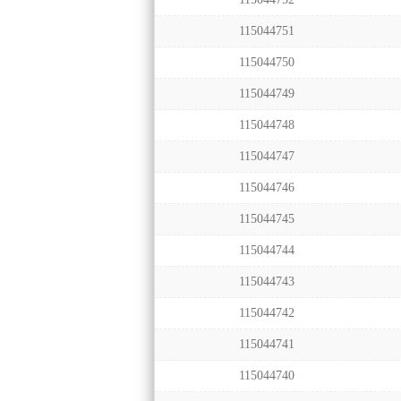
115044751
115044750
115044749
115044748
115044747
115044746
115044745
115044744
115044743
115044742
115044741
115044740