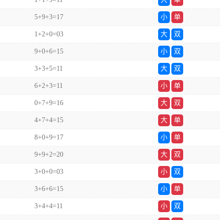
5+9+3=17
小
单
1+2+0=03
大
双
9+0+6=15
小
双
3+3+5=11
大
双
6+2+3=11
小
单
0+7+9=16
大
双
4+7+4=15
大
单
8+0+9=17
小
单
9+9+2=20
大
双
3+0+0=03
小
双
3+6+6=15
小
单
3+4+4=11
小
双