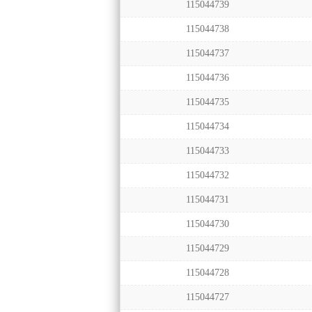
115044739
115044738
115044737
115044736
115044735
115044734
115044733
115044732
115044731
115044730
115044729
115044728
115044727